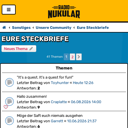
Sonstiges
Unsere Community
Eure Steckbriefe
EURE STECKBRIEFE
Neues Thema
2
1
Nächste
41 Themen
Themen
"It's a quest. It's a quest for fun!"
Letzter Beitrag von
Toyhunter
«
Heute 12:26
Antworten:
2
Hallo zusammen!
Letzter Beitrag von
Craplatte
«
06.08.2026 14:00
Antworten:
9
Möge der Saft euch niemals ausgehen
Letzter Beitrag von
Garrett
«
10.06.2026 21:37
Antworten:
6