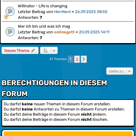
Willinator - Life is changing
Letzter Beitrag von
HerrNerd
«
26.09.2025 08:55
Antworten:
7
Wer ich bin und was ich mag
Letzter Beitrag von
onlinegott
«
20.09.2025 14:11
Antworten:
7
Neues Thema
2
1
Nächste
41 Themen
Gehe zu
BERECHTIGUNGEN IN DIESEM
FORUM
Du darfst
keine
neuen Themen in diesem Forum erstellen.
Du darfst
keine
Antworten zu Themen in diesem Forum erstellen.
Du darfst deine Beiträge in diesem Forum
nicht
ändern.
Du darfst deine Beiträge in diesem Forum
nicht
löschen.