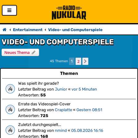
Entertainment
Video- und Computerspiele
VIDEO- UND COMPUTERSPIELE
Neues Thema
2
1
Nächste
45 Themen
Themen
Was spielt ihr gerade?
Letzter Beitrag von
Junior
«
vor 5 Minuten
Antworten:
55
Errate das Videospiel-Cover
Letzter Beitrag von
Craplatte
«
Gestern 08:51
Antworten:
725
Zuletzt durchgespielt...
Letzter Beitrag von
nmind
«
05.08.2026 16:16
Antworten:
168