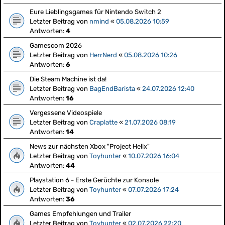
Eure Lieblingsgames für Nintendo Switch 2
Letzter Beitrag von
nmind
«
05.08.2026 10:59
Antworten:
4
Gamescom 2026
Letzter Beitrag von
HerrNerd
«
05.08.2026 10:26
Antworten:
6
Die Steam Machine ist da!
Letzter Beitrag von
BagEndBarista
«
24.07.2026 12:40
Antworten:
16
Vergessene Videospiele
Letzter Beitrag von
Craplatte
«
21.07.2026 08:19
Antworten:
14
News zur nächsten Xbox "Project Helix"
Letzter Beitrag von
Toyhunter
«
10.07.2026 16:04
Antworten:
44
Playstation 6 - Erste Gerüchte zur Konsole
Letzter Beitrag von
Toyhunter
«
07.07.2026 17:24
Antworten:
36
Games Empfehlungen und Trailer
Letzter Beitrag von
Toyhunter
«
02.07.2026 22:20