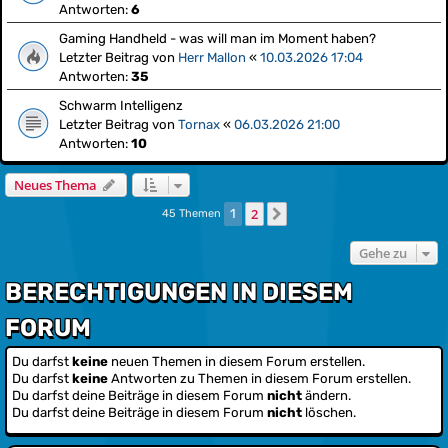
Antworten:
6
Gaming Handheld - was will man im Moment haben?
Letzter Beitrag von
Herr Mallon
«
10.03.2026 17:04
Antworten:
35
Schwarm Intelligenz
Letzter Beitrag von
Tornax
«
06.03.2026 21:00
Antworten:
10
Neues Thema
2
1
Nächste
45 Themen
Gehe zu
BERECHTIGUNGEN IN DIESEM
FORUM
Du darfst
keine
neuen Themen in diesem Forum erstellen.
Du darfst
keine
Antworten zu Themen in diesem Forum erstellen.
Du darfst deine Beiträge in diesem Forum
nicht
ändern.
Du darfst deine Beiträge in diesem Forum
nicht
löschen.