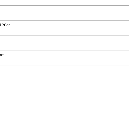
d 90er
ors