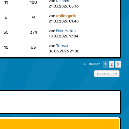
von
Kibares
11
100
21.03.2026 05:16
von
onlinegott
6
74
21.03.2026 01:48
von
Herr Mallon
35
374
10.03.2026 17:04
von
Tornax
10
63
06.03.2026 21:00
2
1
Näc
45 Themen
Gehe zu