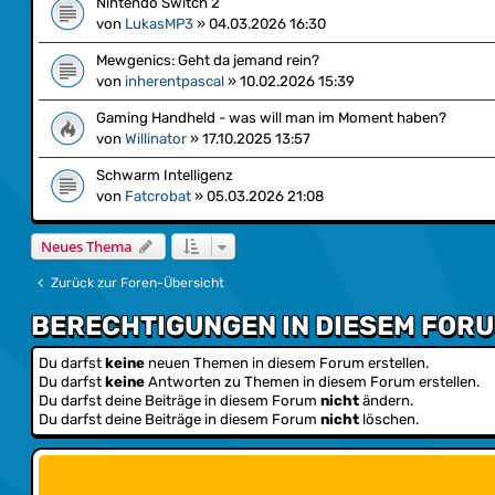
Nintendo Switch 2
von
LukasMP3
»
04.03.2026 16:30
Mewgenics: Geht da jemand rein?
von
inherentpascal
»
10.02.2026 15:39
Gaming Handheld - was will man im Moment haben?
von
Willinator
»
17.10.2025 13:57
Schwarm Intelligenz
von
Fatcrobat
»
05.03.2026 21:08
Neues Thema
Zurück zur Foren-Übersicht
BERECHTIGUNGEN IN DIESEM FOR
Du darfst
keine
neuen Themen in diesem Forum erstellen.
Du darfst
keine
Antworten zu Themen in diesem Forum erstellen.
Du darfst deine Beiträge in diesem Forum
nicht
ändern.
Du darfst deine Beiträge in diesem Forum
nicht
löschen.