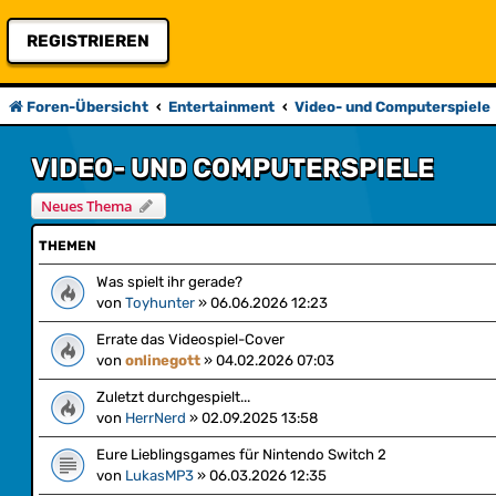
REGISTRIEREN
Foren-Übersicht
Entertainment
Video- und Computerspiele
VIDEO- UND COMPUTERSPIELE
Neues Thema
THEMEN
Was spielt ihr gerade?
von
Toyhunter
»
06.06.2026 12:23
Errate das Videospiel-Cover
von
onlinegott
»
04.02.2026 07:03
Zuletzt durchgespielt...
von
HerrNerd
»
02.09.2025 13:58
Eure Lieblingsgames für Nintendo Switch 2
von
LukasMP3
»
06.03.2026 12:35