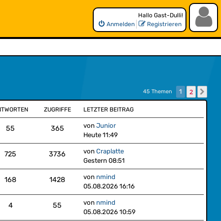
Hallo Gast-Dulli!
Anmelden
Registrieren
2
1
Näc
45 Themen
NTWORTEN
ZUGRIFFE
LETZTER BEITRAG
von
Junior
55
365
Heute 11:49
von
Craplatte
725
3736
Gestern 08:51
von
nmind
168
1428
05.08.2026 16:16
von
nmind
4
55
05.08.2026 10:59