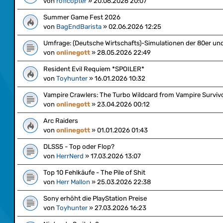
von
roflcopter
»
20.06.2026 20:07
Summer Game Fest 2026
von
BagEndBarista
»
02.06.2026 12:25
Umfrage: (Deutsche Wirtschafts)-Simulationen der 80er un
von
onlinegott
»
28.05.2026 22:49
Resident Evil Requiem *SPOILER*
von
Toyhunter
»
16.01.2026 10:32
Vampire Crawlers: The Turbo Wildcard from Vampire Surviv
von
onlinegott
»
23.04.2026 00:12
Arc Raiders
von
onlinegott
»
01.01.2026 01:43
DLSS5 - Top oder Flop?
von
HerrNerd
»
17.03.2026 13:07
Top 10 Fehlkäufe - The Pile of Shit
von
Herr Mallon
»
25.03.2026 22:38
Sony erhöht die PlayStation Preise
von
Toyhunter
»
27.03.2026 16:23