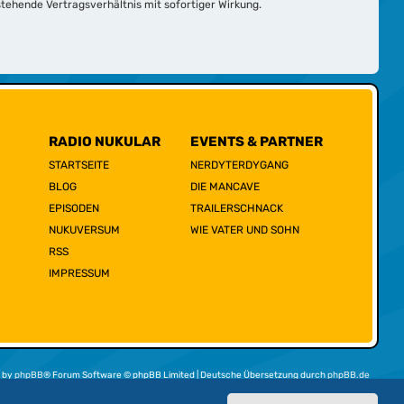
tehende Vertragsverhältnis mit sofortiger Wirkung.
RADIO NUKULAR
EVENTS & PARTNER
STARTSEITE
NERDYTERDYGANG
BLOG
DIE MANCAVE
EPISODEN
TRAILERSCHNACK
NUKUVERSUM
WIE VATER UND SOHN
RSS
IMPRESSUM
 by
phpBB
® Forum Software © phpBB Limited | Deutsche Übersetzung durch
phpBB.de
Datenschutz
|
Nutzungsbedingungen
|
Alle Cookies löschen