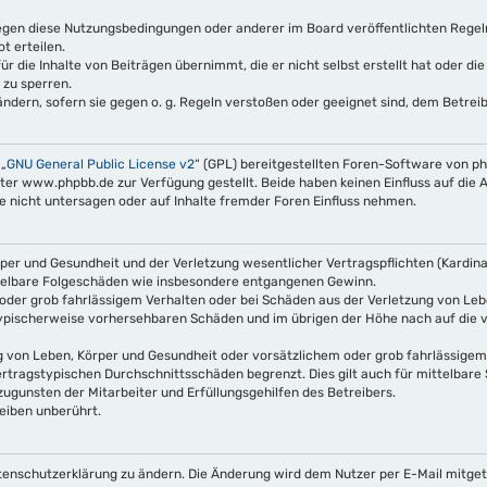
gegen diese Nutzungsbedingungen oder anderer im Board veröffentlichten Rege
t erteilen.
r die Inhalte von Beiträgen übernimmt, die er nicht selbst erstellt hat oder di
 zu sperren.
ndern, sofern sie gegen o. g. Regeln verstoßen oder geeignet sind, dem Betre
 „
GNU General Public License v2
“ (GPL) bereitgestellten Foren-Software von 
 www.phpbb.de zur Verfügung gestellt. Beide haben keinen Einfluss auf die A
nicht untersagen oder auf Inhalte fremder Foren Einfluss nehmen.
er und Gesundheit und der Verletzung wesentlicher Vertragspflichten (Kardinalp
mittelbare Folgeschäden wie insbesondere entgangenen Gewinn.
oder grob fahrlässigem Verhalten oder bei Schäden aus der Verletzung von Leb
s typischerweise vorhersehbaren Schäden und im übrigen der Höhe nach auf die 
 von Leben, Körper und Gesundheit oder vorsätzlichem oder grob fahrlässigem 
rtragstypischen Durchschnittsschäden begrenzt. Dies gilt auch für mittelbar
ugunsten der Mitarbeiter und Erfüllungsgehilfen des Betreibers.
eiben unberührt.
tenschutzerklärung zu ändern. Die Änderung wird dem Nutzer per E-Mail mitgete