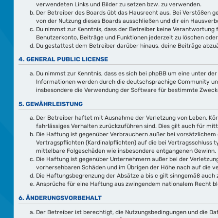
verwendeten Links und Bilder zu setzen bzw. zu verwenden.
Der Betreiber des Boards übt das Hausrecht aus. Bei Verstößen 
von der Nutzung dieses Boards ausschließen und dir ein Hausverbo
Du nimmst zur Kenntnis, dass der Betreiber keine Verantwortung fü
Benutzerkonto, Beiträge und Funktionen jederzeit zu löschen oder
Du gestattest dem Betreiber darüber hinaus, deine Beiträge abzuä
4. GENERAL PUBLIC LICENSE
Du nimmst zur Kenntnis, dass es sich bei phpBB um eine unter der
Informationen werden durch die deutschsprachige Community unter
insbesondere die Verwendung der Software für bestimmte Zwecke 
5. GEWÄHRLEISTUNG
Der Betreiber haftet mit Ausnahme der Verletzung von Leben, Körp
fahrlässiges Verhalten zurückzuführen sind. Dies gilt auch für 
Die Haftung ist gegenüber Verbrauchern außer bei vorsätzlichem 
Vertragspflichten (Kardinalpflichten) auf die bei Vertragsschlus
mittelbare Folgeschäden wie insbesondere entgangenen Gewinn.
Die Haftung ist gegenüber Unternehmern außer bei der Verletzung
vorhersehbaren Schäden und im Übrigen der Höhe nach auf die ve
Die Haftungsbegrenzung der Absätze a bis c gilt sinngemäß auch z
Ansprüche für eine Haftung aus zwingendem nationalem Recht bl
6. ÄNDERUNGSVORBEHALT
Der Betreiber ist berechtigt, die Nutzungsbedingungen und die Da