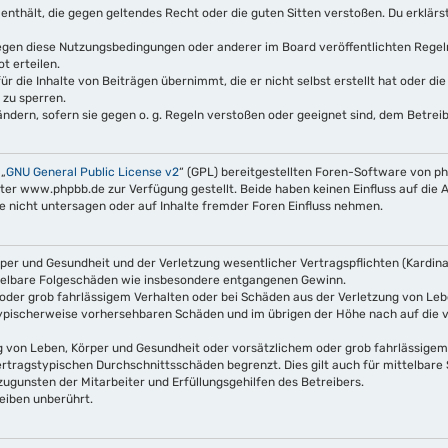
te enthält, die gegen geltendes Recht oder die guten Sitten verstoßen. Du erklärs
gegen diese Nutzungsbedingungen oder anderer im Board veröffentlichten Rege
t erteilen.
r die Inhalte von Beiträgen übernimmt, die er nicht selbst erstellt hat oder di
 zu sperren.
ndern, sofern sie gegen o. g. Regeln verstoßen oder geeignet sind, dem Betre
 „
GNU General Public License v2
“ (GPL) bereitgestellten Foren-Software von 
 www.phpbb.de zur Verfügung gestellt. Beide haben keinen Einfluss auf die A
nicht untersagen oder auf Inhalte fremder Foren Einfluss nehmen.
er und Gesundheit und der Verletzung wesentlicher Vertragspflichten (Kardinalp
mittelbare Folgeschäden wie insbesondere entgangenen Gewinn.
oder grob fahrlässigem Verhalten oder bei Schäden aus der Verletzung von Leb
s typischerweise vorhersehbaren Schäden und im übrigen der Höhe nach auf die 
 von Leben, Körper und Gesundheit oder vorsätzlichem oder grob fahrlässigem 
rtragstypischen Durchschnittsschäden begrenzt. Dies gilt auch für mittelbar
ugunsten der Mitarbeiter und Erfüllungsgehilfen des Betreibers.
eiben unberührt.