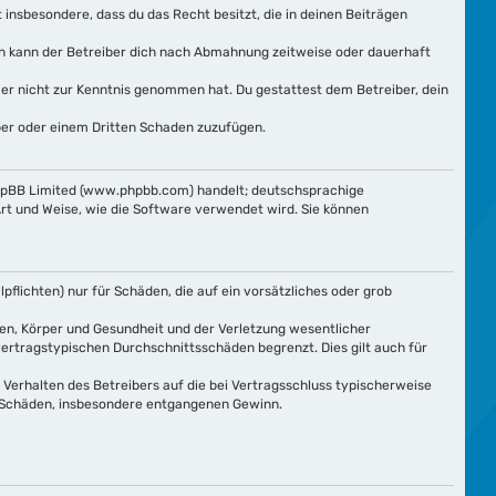
t insbesondere, dass du das Recht besitzt, die in deinen Beiträgen
ln kann der Betreiber dich nach Abmahnung zeitweise oder dauerhaft
e er nicht zur Kenntnis genommen hat. Du gestattest dem Betreiber, dein
iber oder einem Dritten Schaden zuzufügen.
phpBB Limited (www.phpbb.com) handelt; deutschsprachige
rt und Weise, wie die Software verwendet wird. Sie können
flichten) nur für Schäden, die auf ein vorsätzliches oder grob
en, Körper und Gesundheit und der Verletzung wesentlicher
vertragstypischen Durchschnittsschäden begrenzt. Dies gilt auch für
Verhalten des Betreibers auf die bei Vertragsschluss typischerweise
e Schäden, insbesondere entgangenen Gewinn.