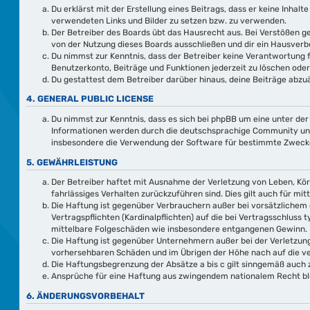
Du erklärst mit der Erstellung eines Beitrags, dass er keine Inhal
verwendeten Links und Bilder zu setzen bzw. zu verwenden.
Der Betreiber des Boards übt das Hausrecht aus. Bei Verstößen 
von der Nutzung dieses Boards ausschließen und dir ein Hausverbo
Du nimmst zur Kenntnis, dass der Betreiber keine Verantwortung fü
Benutzerkonto, Beiträge und Funktionen jederzeit zu löschen oder
Du gestattest dem Betreiber darüber hinaus, deine Beiträge abzuä
4. GENERAL PUBLIC LICENSE
Du nimmst zur Kenntnis, dass es sich bei phpBB um eine unter der
Informationen werden durch die deutschsprachige Community unter
insbesondere die Verwendung der Software für bestimmte Zwecke 
5. GEWÄHRLEISTUNG
Der Betreiber haftet mit Ausnahme der Verletzung von Leben, Körp
fahrlässiges Verhalten zurückzuführen sind. Dies gilt auch für 
Die Haftung ist gegenüber Verbrauchern außer bei vorsätzlichem 
Vertragspflichten (Kardinalpflichten) auf die bei Vertragsschlus
mittelbare Folgeschäden wie insbesondere entgangenen Gewinn.
Die Haftung ist gegenüber Unternehmern außer bei der Verletzung
vorhersehbaren Schäden und im Übrigen der Höhe nach auf die ve
Die Haftungsbegrenzung der Absätze a bis c gilt sinngemäß auch z
Ansprüche für eine Haftung aus zwingendem nationalem Recht bl
6. ÄNDERUNGSVORBEHALT