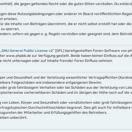
te enthält, die gegen geltendes Recht oder die guten Sitten verstoßen. Du erklärs
gegen diese Nutzungsbedingungen oder anderer im Board veröffentlichten Rege
t erteilen.
r die Inhalte von Beiträgen übernimmt, die er nicht selbst erstellt hat oder di
 zu sperren.
ndern, sofern sie gegen o. g. Regeln verstoßen oder geeignet sind, dem Betre
 „
GNU General Public License v2
“ (GPL) bereitgestellten Foren-Software von 
 www.phpbb.de zur Verfügung gestellt. Beide haben keinen Einfluss auf die A
nicht untersagen oder auf Inhalte fremder Foren Einfluss nehmen.
er und Gesundheit und der Verletzung wesentlicher Vertragspflichten (Kardinalp
mittelbare Folgeschäden wie insbesondere entgangenen Gewinn.
oder grob fahrlässigem Verhalten oder bei Schäden aus der Verletzung von Leb
s typischerweise vorhersehbaren Schäden und im übrigen der Höhe nach auf die 
 von Leben, Körper und Gesundheit oder vorsätzlichem oder grob fahrlässigem 
rtragstypischen Durchschnittsschäden begrenzt. Dies gilt auch für mittelbar
ugunsten der Mitarbeiter und Erfüllungsgehilfen des Betreibers.
eiben unberührt.