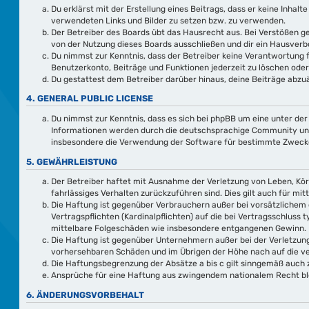
Du erklärst mit der Erstellung eines Beitrags, dass er keine Inhal
verwendeten Links und Bilder zu setzen bzw. zu verwenden.
Der Betreiber des Boards übt das Hausrecht aus. Bei Verstößen 
von der Nutzung dieses Boards ausschließen und dir ein Hausverbo
Du nimmst zur Kenntnis, dass der Betreiber keine Verantwortung fü
Benutzerkonto, Beiträge und Funktionen jederzeit zu löschen oder
Du gestattest dem Betreiber darüber hinaus, deine Beiträge abzuä
4. GENERAL PUBLIC LICENSE
Du nimmst zur Kenntnis, dass es sich bei phpBB um eine unter der
Informationen werden durch die deutschsprachige Community unter
insbesondere die Verwendung der Software für bestimmte Zwecke 
5. GEWÄHRLEISTUNG
Der Betreiber haftet mit Ausnahme der Verletzung von Leben, Körp
fahrlässiges Verhalten zurückzuführen sind. Dies gilt auch für 
Die Haftung ist gegenüber Verbrauchern außer bei vorsätzlichem 
Vertragspflichten (Kardinalpflichten) auf die bei Vertragsschlus
mittelbare Folgeschäden wie insbesondere entgangenen Gewinn.
Die Haftung ist gegenüber Unternehmern außer bei der Verletzung
vorhersehbaren Schäden und im Übrigen der Höhe nach auf die ve
Die Haftungsbegrenzung der Absätze a bis c gilt sinngemäß auch z
Ansprüche für eine Haftung aus zwingendem nationalem Recht bl
6. ÄNDERUNGSVORBEHALT