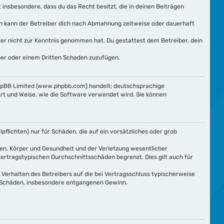
t insbesondere, dass du das Recht besitzt, die in deinen Beiträgen
ln kann der Betreiber dich nach Abmahnung zeitweise oder dauerhaft
e er nicht zur Kenntnis genommen hat. Du gestattest dem Betreiber, dein
iber oder einem Dritten Schaden zuzufügen.
phpBB Limited (www.phpbb.com) handelt; deutschsprachige
rt und Weise, wie die Software verwendet wird. Sie können
flichten) nur für Schäden, die auf ein vorsätzliches oder grob
en, Körper und Gesundheit und der Verletzung wesentlicher
vertragstypischen Durchschnittsschäden begrenzt. Dies gilt auch für
Verhalten des Betreibers auf die bei Vertragsschluss typischerweise
e Schäden, insbesondere entgangenen Gewinn.