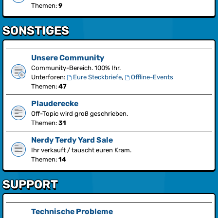
Themen:
9
SONSTIGES
Unsere Community
Community-Bereich. 100% Ihr.
Unterforen:
Eure Steckbriefe
,
Offline-Events
Themen:
47
Plauderecke
Off-Topic wird groß geschrieben.
Themen:
31
Nerdy Terdy Yard Sale
Ihr verkauft / tauscht euren Kram.
Themen:
14
SUPPORT
Technische Probleme