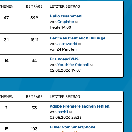
t
e
a
THEMEN
BEITRÄGE
LETZTER BEITRAG
e
i
g
r
t
Hallo zusammen!.
47
399
B
r
N
von
Craplatte
e
a
e
Heute 14:00
i
g
u
t
Der "Was freut euch Dullis ge…
e
31
1511
r
N
von
astroworld
s
a
e
vor 24 Minuten
t
g
u
e
Braindead VHS.
e
14
44
r
N
von
Youthifer Oddball
s
B
e
02.08.2026 19:07
t
e
u
e
i
e
r
t
s
B
r
t
e
a
THEMEN
BEITRÄGE
LETZTER BEITRAG
e
i
g
r
t
Adobe Premiere sachen fehlen.
7
53
B
r
N
von
pachii
e
a
e
03.08.2026 23:23
i
g
u
t
Bilder vom Smartphone.
e
15
103
r