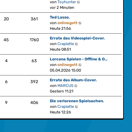
r
N
von
Toyhunter
s
a
e
vor 2 Minuten
t
g
u
e
Ted Lasso.
e
20
361
r
N
von
onlinegott
s
B
e
Heute 21:56
t
e
u
e
i
Errate das Videospiel-Cover.
e
45
1760
r
t
N
von
Craplatte
s
B
r
e
Heute 08:51
t
e
a
u
e
i
Lorcana Spielen - Offline & O…
g
e
4
63
r
t
N
von
onlinegott
s
B
r
e
05.04.2026 15:00
t
e
a
u
e
i
Errate das Album-Cover.
g
e
6
392
r
t
N
von
MARCUS
s
B
r
e
Gestern 11:21
t
e
a
u
e
i
Die verlorenen Spielsachen.
g
e
9
406
r
t
N
von
Craplatte
s
B
r
e
Heute 12:26
t
e
a
u
e
i
g
e
r
t
s
B
r