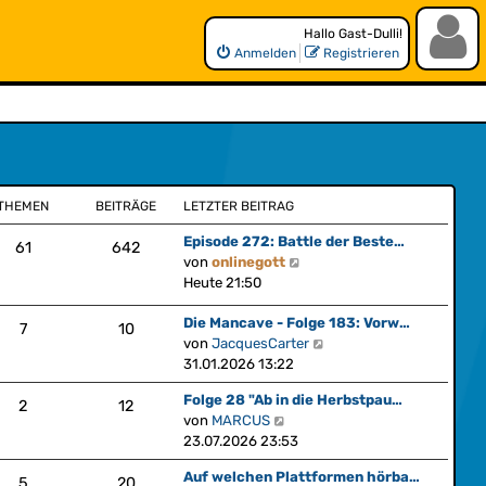
Hallo Gast-Dulli!
Anmelden
Registrieren
THEMEN
BEITRÄGE
LETZTER BEITRAG
Episode 272: Battle der Beste…
61
642
N
von
onlinegott
e
Heute 21:50
u
Die Mancave - Folge 183: Vorw…
e
7
10
N
von
JacquesCarter
s
e
31.01.2026 13:22
t
u
e
Folge 28 "Ab in die Herbstpau…
e
2
12
r
N
von
MARCUS
s
B
e
23.07.2026 23:53
t
e
u
e
i
Auf welchen Plattformen hörba…
e
5
20