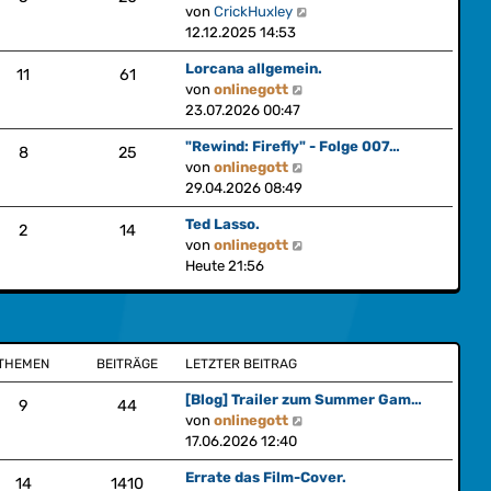
r
t
N
von
CrickHuxley
s
B
r
e
12.12.2025 14:53
t
e
a
u
e
i
g
Lorcana allgemein.
e
11
61
r
t
N
von
onlinegott
s
B
r
e
23.07.2026 00:47
t
e
a
u
e
i
"Rewind: Firefly" - Folge 007…
g
e
8
25
r
t
N
von
onlinegott
s
B
r
e
29.04.2026 08:49
t
e
a
u
e
i
Ted Lasso.
g
e
2
14
r
t
N
von
onlinegott
s
B
r
e
Heute 21:56
t
e
a
u
e
i
g
e
r
t
s
B
r
t
e
a
THEMEN
BEITRÄGE
LETZTER BEITRAG
e
i
g
r
t
[Blog] Trailer zum Summer Gam…
9
44
B
r
N
von
onlinegott
e
a
e
17.06.2026 12:40
i
g
u
t
Errate das Film-Cover.
e
14
1410