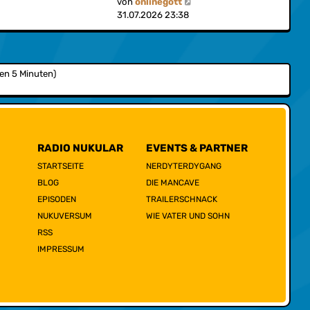
N
von
onlinegott
s
a
e
31.07.2026 23:38
t
g
u
e
e
r
s
B
t
e
ten 5 Minuten)
e
i
r
t
B
r
e
a
i
g
t
RADIO NUKULAR
EVENTS & PARTNER
r
STARTSEITE
NERDYTERDYGANG
a
BLOG
DIE MANCAVE
g
EPISODEN
TRAILERSCHNACK
NUKUVERSUM
WIE VATER UND SOHN
RSS
IMPRESSUM