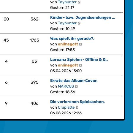
r
N
von
Toyhunter
s
a
e
Gestern 21:17
t
g
u
e
Kinder- bzw. Jugendsendungen …
e
20
362
r
N
von
Toyhunter
s
B
e
Gestern 10:49
t
e
u
e
i
Was spielt ihr gerade?.
e
45
1763
r
t
N
von
onlinegott
s
B
r
e
Gestern 17:53
t
e
a
u
e
i
Lorcana Spielen - Offline & O…
g
e
4
63
r
t
N
von
onlinegott
s
B
r
e
05.04.2026 15:00
t
e
a
u
e
i
Errate das Album-Cover.
g
e
6
395
r
t
N
von
MARCUS
s
B
r
e
Gestern 18:36
t
e
a
u
e
i
Die verlorenen Spielsachen.
g
e
9
406
r
t
N
von
Craplatte
s
B
r
e
06.08.2026 12:26
t
e
a
u
e
i
g
e
r
t
s
B
r