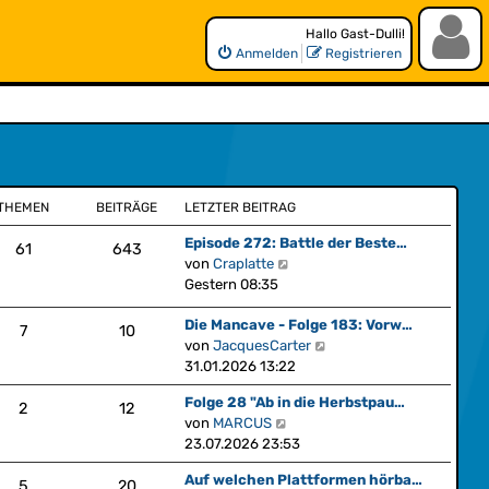
Hallo Gast-Dulli!
Anmelden
Registrieren
THEMEN
BEITRÄGE
LETZTER BEITRAG
Episode 272: Battle der Beste…
61
643
N
von
Craplatte
e
Gestern 08:35
u
Die Mancave - Folge 183: Vorw…
e
7
10
N
von
JacquesCarter
s
e
31.01.2026 13:22
t
u
e
Folge 28 "Ab in die Herbstpau…
e
2
12
r
N
von
MARCUS
s
B
e
23.07.2026 23:53
t
e
u
e
i
Auf welchen Plattformen hörba…
e
5
20