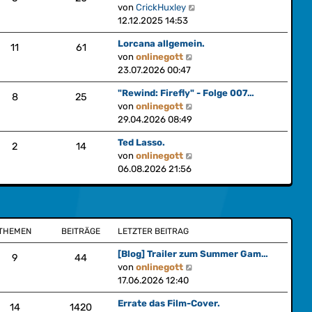
r
t
N
von
CrickHuxley
s
B
r
e
12.12.2025 14:53
t
e
a
u
e
i
g
Lorcana allgemein.
e
11
61
r
t
N
von
onlinegott
s
B
r
e
23.07.2026 00:47
t
e
a
u
e
i
"Rewind: Firefly" - Folge 007…
g
e
8
25
r
t
N
von
onlinegott
s
B
r
e
29.04.2026 08:49
t
e
a
u
e
i
Ted Lasso.
g
e
2
14
r
t
N
von
onlinegott
s
B
r
e
06.08.2026 21:56
t
e
a
u
e
i
g
e
r
t
s
B
r
t
e
a
THEMEN
BEITRÄGE
LETZTER BEITRAG
e
i
g
r
t
[Blog] Trailer zum Summer Gam…
9
44
B
r
N
von
onlinegott
e
a
e
17.06.2026 12:40
i
g
u
t
Errate das Film-Cover.
e
14
1420