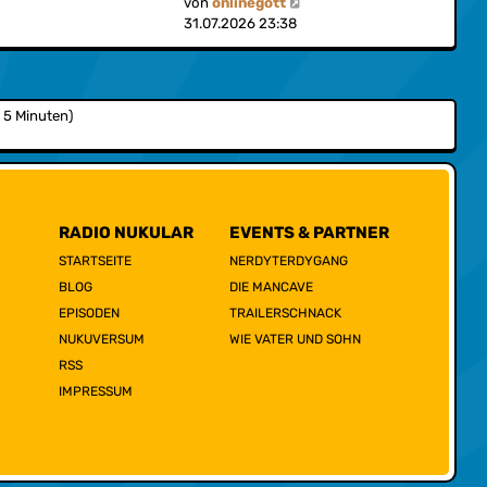
N
von
onlinegott
s
a
e
31.07.2026 23:38
t
g
u
e
e
r
s
B
t
e
n 5 Minuten)
e
i
r
t
B
r
e
a
i
g
t
RADIO NUKULAR
EVENTS & PARTNER
r
STARTSEITE
NERDYTERDYGANG
a
BLOG
DIE MANCAVE
g
EPISODEN
TRAILERSCHNACK
NUKUVERSUM
WIE VATER UND SOHN
RSS
IMPRESSUM