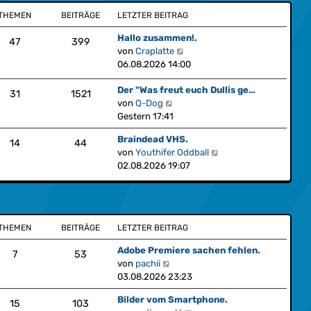
t
e
a
THEMEN
BEITRÄGE
LETZTER BEITRAG
e
i
g
r
t
Hallo zusammen!.
47
399
B
r
N
von
Craplatte
e
a
e
06.08.2026 14:00
i
g
u
t
Der "Was freut euch Dullis ge…
e
31
1521
r
N
von
Q-Dog
s
a
e
Gestern 17:41
t
g
u
e
Braindead VHS.
e
14
44
r
N
von
Youthifer Oddball
s
B
e
02.08.2026 19:07
t
e
u
e
i
e
r
t
s
B
r
t
e
a
THEMEN
BEITRÄGE
LETZTER BEITRAG
e
i
g
r
t
Adobe Premiere sachen fehlen.
7
53
B
r
N
von
pachii
e
a
e
03.08.2026 23:23
i
g
u
t
Bilder vom Smartphone.
e
15
103
r