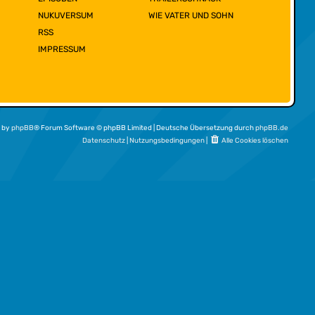
NUKUVERSUM
WIE VATER UND SOHN
RSS
IMPRESSUM
 by
phpBB
® Forum Software © phpBB Limited | Deutsche Übersetzung durch
phpBB.de
Datenschutz
|
Nutzungsbedingungen
|
Alle Cookies löschen