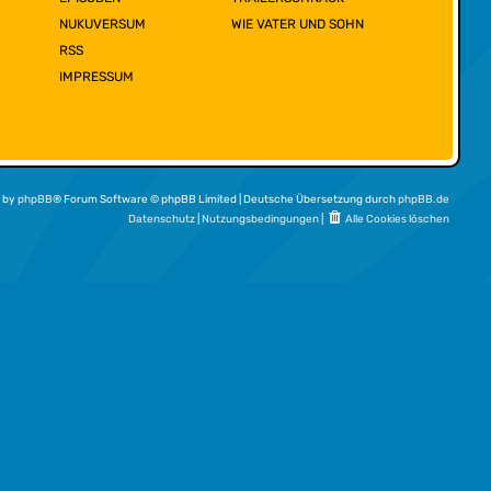
NUKUVERSUM
WIE VATER UND SOHN
RSS
IMPRESSUM
 by
phpBB
® Forum Software © phpBB Limited | Deutsche Übersetzung durch
phpBB.de
Datenschutz
|
Nutzungsbedingungen
|
Alle Cookies löschen